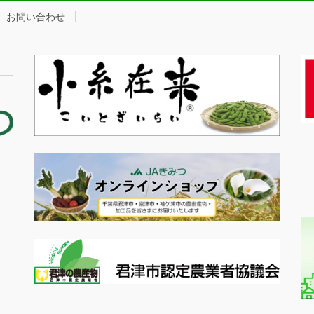
お問い合わせ