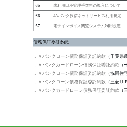
65
未利用口座管理手数料の導入について
66
JAバンク投信ネットサービス利用規定
67
電子インボイス閲覧システム利用規定
債務保証委託約款
ＪＡバンクローン債務保証委託約款
（千葉県
ＪＡバンクカードローン債務保証委託約款
（
ＪＡバンクローン債務保証委託約款
（協同住宅
ＪＡバンクローン債務保証委託約款
（三菱Ｕ
ＪＡバンクカードローン債務保証委託約款
（