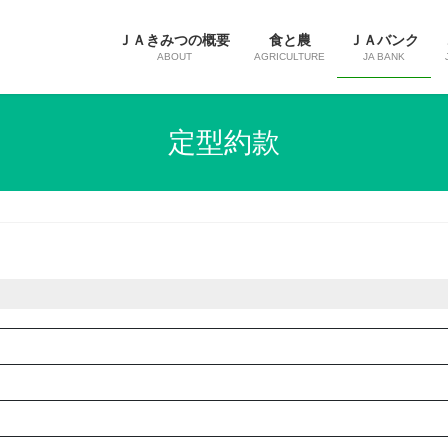
ＪＡきみつの概要
食と農
ＪＡバンク
ABOUT
AGRICULTURE
JA BANK
定型約款