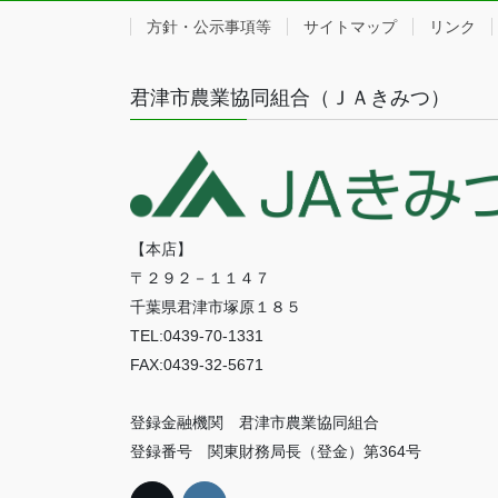
方針・公示事項等
サイトマップ
リンク
君津市農業協同組合（ＪＡきみつ）
【本店】
〒２９２－１１４７
千葉県君津市塚原１８５
TEL:0439-70-1331
FAX:0439-32-5671
登録金融機関 君津市農業協同組合
登録番号 関東財務局長（登金）第364号