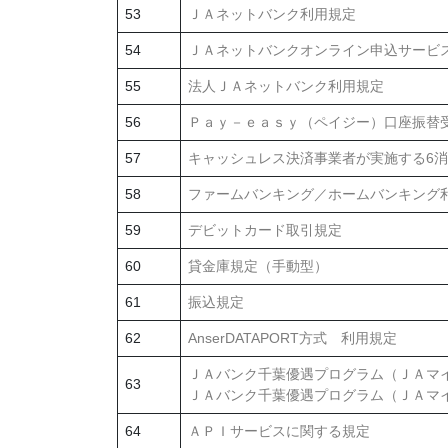
53
ＪＡネットバンク利用規定
54
ＪＡネットバンクオンライン申込サービ
55
法人ＪＡネットバンク利用規定
56
Ｐａｙ－ｅａｓｙ（ペイジー）口座振替
57
キャッシュレス決済事業者が実施する6
58
ファームバンキング／ホームバンキング
59
デビットカード取引規定
60
貸金庫規定（手動型）
61
振込規定
62
AnserDATAPORT方式 利用規定
ＪＡバンク千葉優遇プログラム（ＪＡマ
63
ＪＡバンク千葉優遇プログラム（ＪＡマ
64
ＡＰＩサービスに関する規定