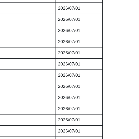
2026/07/01
2026/07/01
2026/07/01
2026/07/01
2026/07/01
2026/07/01
2026/07/01
2026/07/01
2026/07/01
2026/07/01
2026/07/01
2026/07/01