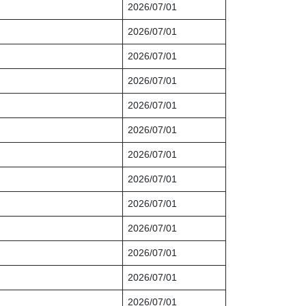
2026/07/01
2026/07/01
2026/07/01
2026/07/01
2026/07/01
2026/07/01
2026/07/01
2026/07/01
2026/07/01
2026/07/01
2026/07/01
2026/07/01
2026/07/01