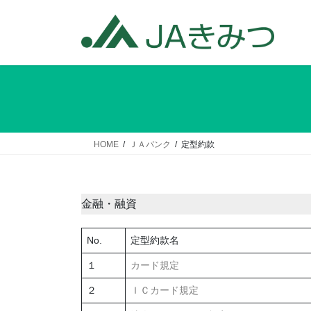
コ
ナ
ン
ビ
テ
ゲ
ン
ー
ツ
シ
へ
ョ
ス
ン
キ
に
ッ
移
HOME
ＪＡバンク
定型約款
プ
動
金融・融資
No.
定型約款名
１
カード規定
２
ＩＣカード規定