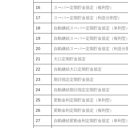
16
スーパー定期貯金規定（複利型）
17
スーパー定期貯金規定（利息分割型）
18
自動継続スーパー定期貯金規定（単利型
19
自動継続スーパー定期貯金規定（複利型
20
自動継続スーパー定期貯金規定（利息分
21
大口定期貯金規定
22
自動継続大口定期貯金規定
23
期日指定定期貯金規定
24
自動継続期日指定定期貯金規定
25
変動金利定期貯金規定（単利型）
26
変動金利定期貯金規定（複利型）
27
自動継続変動金利定期貯金規定（単利型