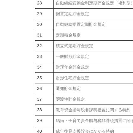
28
自動継続変動金利定期貯金規定（複利型
29
据置定期貯金規定
30
自動継続据置定期貯金規定
31
定期積金規定
32
積立式定期貯金規定
33
一般財形貯金規定
34
財形年金貯金規定
35
財形住宅貯金規定
36
通知貯金規定
37
譲渡性貯金規定
38
教育資金贈与税非課税措置に関する特約
39
結婚・子育て資金贈与税非課税措置に関
40
成年後見支援貯金にかかる特約