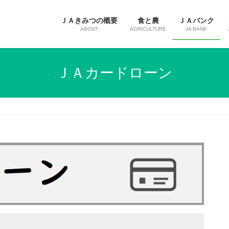
ＪＡきみつの概要
食と農
ＪＡバンク
ABOUT
AGRICULTURE
JA BANK
ＪＡカードローン