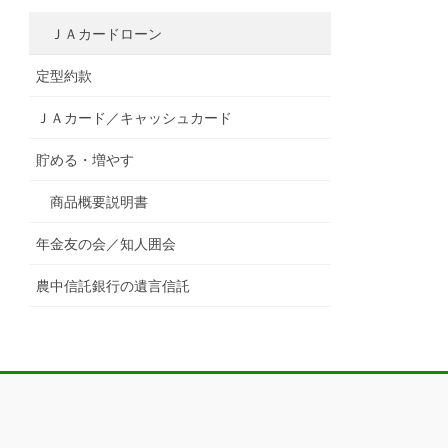
ＪＡカードローン
定型約款
ＪＡカード／キャッシュカード
貯める・増やす
商品概要説明書
年金友の会／知人囲会
農中信託銀行の遺言信託