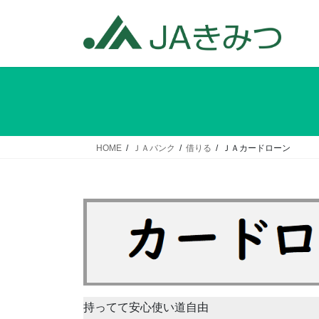
コ
ナ
ン
ビ
テ
ゲ
ン
ー
ツ
シ
へ
ョ
ス
ン
キ
に
ッ
移
HOME
ＪＡバンク
借りる
ＪＡカードローン
プ
動
持ってて安心使い道自由