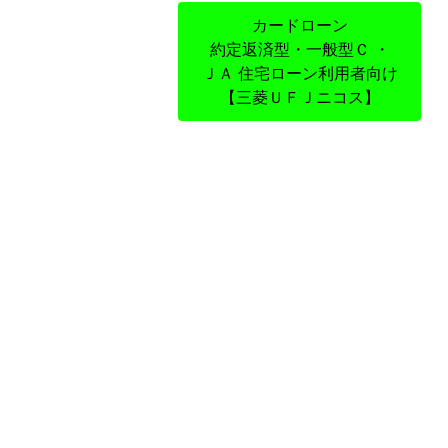
カードローン
約定返済型・一般型Ｃ ・
ＪＡ 住宅ローン利用者向け
【三菱ＵＦＪニコス】