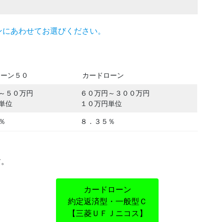
ンにあわせてお選びください。
ーン５０
カードローン
～５０万円
６０万円～３００万円
単位
１０万円単位
％
８．３５％
す。
カードローン
約定返済型・一般型Ｃ
【三菱ＵＦＪニコス】