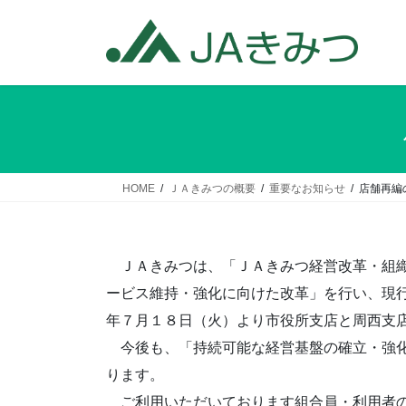
コ
ナ
ン
ビ
テ
ゲ
ン
ー
ツ
シ
へ
ョ
ス
ン
キ
に
ッ
移
HOME
ＪＡきみつの概要
重要なお知らせ
店舗再編の
プ
動
ＪＡきみつは、「ＪＡきみつ経営改革・組織
ービス維持・強化に向けた改革」を行い、現行
年７月１８日（火）より市役所支店と周西支
今後も、「持続可能な経営基盤の確立・強化
ります。
ご利用いただいております組合員・利用者の