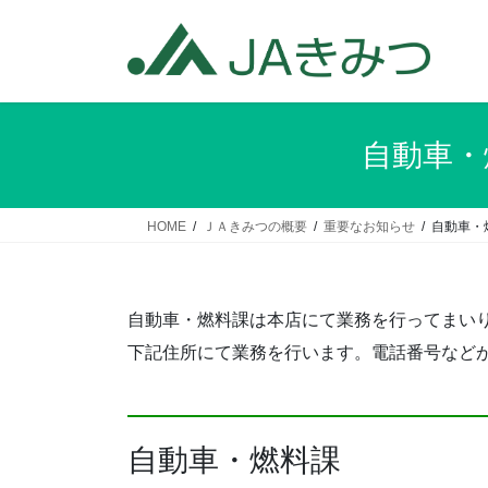
コ
ナ
ン
ビ
テ
ゲ
ン
ー
ツ
シ
へ
ョ
自動車・
ス
ン
キ
に
ッ
移
HOME
ＪＡきみつの概要
重要なお知らせ
自動車・燃
プ
動
自動車・燃料課は本店にて業務を行ってまい
下記住所にて業務を行います。電話番号など
自動車・燃料課