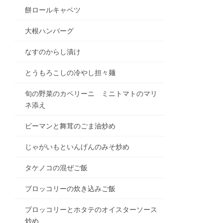
餅ロールキャベツ
大根ハンバーグ
なすのからし漬け
とうもろこしの冷やし担々麺
旬の野菜のカペリーニ ミニトマトのマリ
ネ添え
ピーマンと舞茸のごま油炒め
じゃがいもといんげんのみそ炒め
タケノコの混ぜご飯
ブロッコリーの炊き込みご飯
ブロッコリーとホタテのオイスターソース
炒め