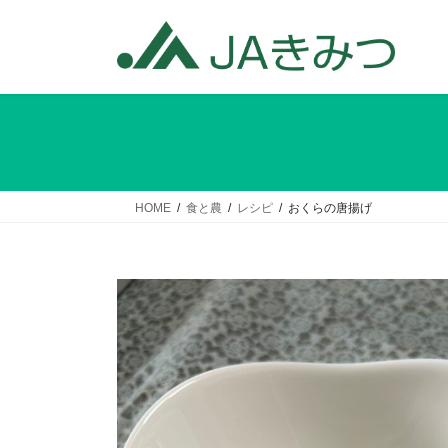
コ
ナ
ン
ビ
テ
ゲ
ン
ー
ツ
シ
へ
ョ
ス
ン
キ
に
ッ
移
HOME
食と農
レシピ
おくらの唐揚げ
プ
動