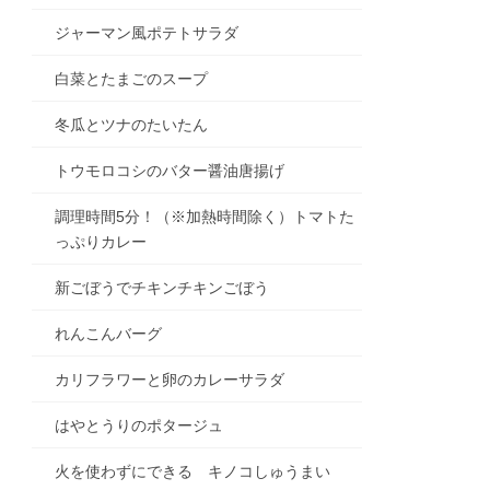
ジャーマン風ポテトサラダ
白菜とたまごのスープ
冬瓜とツナのたいたん
トウモロコシのバター醤油唐揚げ
調理時間5分！（※加熱時間除く）トマトた
っぷりカレー
新ごぼうでチキンチキンごぼう
れんこんバーグ
カリフラワーと卵のカレーサラダ
はやとうりのポタージュ
火を使わずにできる キノコしゅうまい