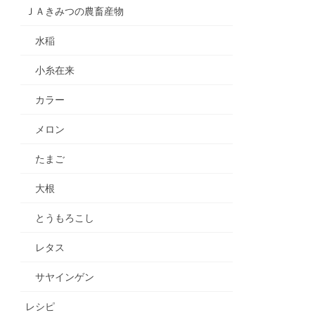
ＪＡきみつの農畜産物
水稲
小糸在来
カラー
メロン
たまご
大根
とうもろこし
レタス
サヤインゲン
レシピ