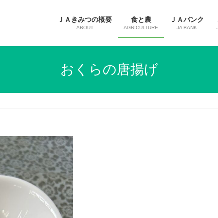
ＪＡきみつの概要
食と農
ＪＡバンク
ABOUT
AGRICULTURE
JA BANK
おくらの唐揚げ